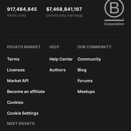
917,484,845
$7,468,841,167
items sold
community earnings
ENVATO MARKET
HELP
OUR COMMUNITY
Terms
Help Center
Community
Licenses
Authors
Blog
Market API
Forums
Become an affiliate
Meetups
Cookies
Cookie Settings
MEET ENVATO