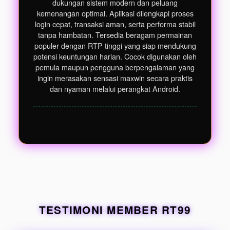
dukungan sistem modern dan peluang
kemenangan optimal. Aplikasi dilengkapi proses
login cepat, transaksi aman, serta performa stabil
tanpa hambatan. Tersedia beragam permainan
populer dengan RTP tinggi yang siap mendukung
potensi keuntungan harian. Cocok digunakan oleh
pemula maupun pengguna berpengalaman yang
ingin merasakan sensasi maxwin secara praktis
dan nyaman melalui perangkat Android.
TESTIMONI MEMBER RT99